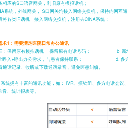
备相应的
S
口语音网关，利旧原有模拟话机；
NA
系统，外线网关，
S
口网关均接入网络交换机，保持内网互通
后将各类
IP
话机，接入网络交换机，注册去
CINA
系统；
需求
1
：需要满足医院日常办公通讯
旧：保留原有模拟话机， 保留原有电话号码；
b.
新
常呼入
+
呼出办公需求，与患者保持联系；
d.
多
看通话记录、收听或下载通话录音，避免医患纠纷。
A
系统拥有丰富的通讯功能，如：
IVR
、振铃组、多方电话会议
录音、统计报表等。