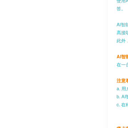
使用
A
答。
Al
智
高接
此外
AI
智
在一
注意
a.
用
b. AI
c.
在