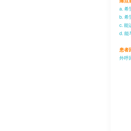
痛点
a.
希
b.
希
c.
能
d.
能
患者
外呼