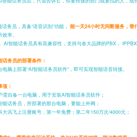
I
智能话务员后，只需告诉它，你要转接的部门或要找的人，或
能话务员，具备“语音识别”功能，
能一天
24
小时无间断服务，替
听效率。
，
Al
智能话务员具有高兼容性，支持与各大品牌的
PBX
，
IPPB
能话务员的部署条件：
台电脑上部署“
AI
智能话务员软件”，即可实现智能语音转接。
事项：
户需自备一台电脑，用于安装
AI
智能话务员软件；
智能话务员，所部署的那台电脑，要能上外网；
科大讯飞上注册账号，第一年免费；第二年
150
万次
/4000
元；