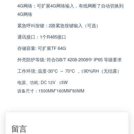
4G
网络：可扩展
4G
网络输入，有线网断了自动切换到
4G
网络
紧急呼叫按键：
2
路紧急按键输入（可选）
通讯接口：
1
个
R485
接口
存储容量
:
可扩展
TF 64G
外壳防护等级
:
符合
GB/T 4208-2008
中
IP65
等级要求
工作环境
:
温度
-30
℃
～
70
℃
，
≤90%RH
（无结露）
电源、功耗
: DC 12V ≤5W
设备尺寸：1500MM*160MM*80MM
留言