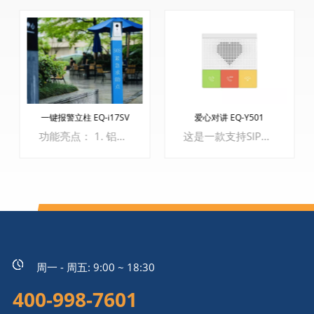
一键报警立柱 EQ-i17SV
爱心对讲 EQ-Y501
功能亮点： 1. 铝制面板，IP65 防护等级 2. 内置百万高清摄像头，可清晰识别呼叫人员面部特征 3. 支持一键呼叫，对指定终端进行一键报警 4. 内置3W扬声器和对讲咪头，可实现全双工对讲 5. 支持SIP协议，可直接接入IP通讯系统 6. AI智能语音识别，有效识别关键词并自动报警，避免校园霸凌发生 7. 支持2路开关量报警输入及2路开关量报警输出、1路TTL可远程控制门禁、灯光等外设
这是一款支持SIP协议的爱心对讲，外观小巧，功能强大，集对讲和广播于一体，用于养老院、居家养老等场景。 功能亮点 1、高清语音，支持宽带音频解码G.722和Opus 2、内置双频2.4G/5G Wi-Fi （选配） 3、支持无线按钮（特定配件，通过433MHz无线传输） 4、防护等级IP54 5、可拆卸功能按键，支持PoE供电 6、自带1路短路输出，1路短路输入接口 7、支持标准86盒嵌入式安装，或壁挂安装方式
周一 - 周五: 9:00 ~ 18:30
了解更多
了解更多
400-998-7601