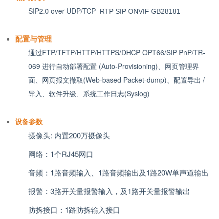
SIP2.0 over UDP/TCP
RTP SIP ONVIF GB28181
配置与管理
通过FTP/TFTP/HTTP/HTTPS/DHCP OPT66/SIP PnP/TR-
069 进行自动部署配置 (Auto-Provisioning)、网页管理界
面、网页报文撤取(Web-based Packet-dump)、配置导出 /
导入、
软件升级、系统工作日志(Syslog)
设备参数
摄像头
:
内置
200
万摄像头
网络：
1
个
RJ45
网口
音频：
1
路音频输入、
1
路音频输出及
1
路
20W
单声道输出
报警：
3
路开关量报警输入，及
1
路开关量报警输出
防拆接口：
1
路防拆输入接口