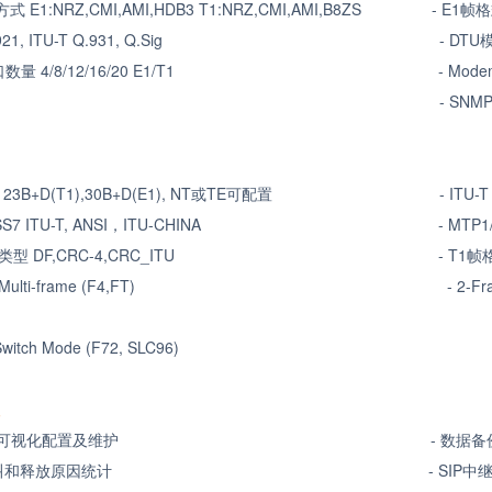
方式
E1:NRZ,CMI,AMI,HDB3 T1:NRZ,CMI,AMI,B8ZS -
E1
帧格
-T Q.921, ITU-T Q.931, Q.Sig -
DTU
口数量
4/8/12/16/20 E1/T1 -
Mode
 R2 MFC -
SNMP 
I 23B+D(T1),30B+D(E1), NT
或
TE
可配置 -
ITU-T
SS7 ITU-T, ANSI
，
ITU-CHINA -
MTP1
类型
DF,CRC-4,CRC_ITU -
T1
帧
Frame Multi-frame (F4,FT) -
2-Fr
Switch Mode (F72, SLC96)
理
可视化配置及维护 -
数据备
呼叫和释放原因统计 -
SIP
中