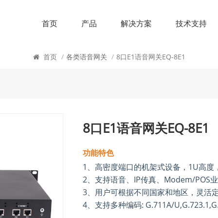
首页
产品
解决方案
技术支持
各类语音网关
首页
/
各类语音网关
/
8口E1语音网关EQ-8E1
8口E1语音网关EQ-8E1
功能特色
1、高密度端口的机架式设备，
1U
高度
2、支持语音、
IP
传真、
Modem/POS
业
3、用户可根据不同国家和地区，灵活
4、支持多种编码
: G.711A/U,G.723.1,G