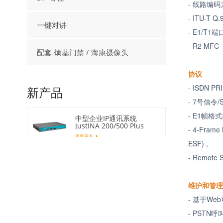
- 线路编码
- ITU
一键对讲
- E1/T1
端
-
配套-熵基门禁 / 海康摄像头
协议
- ISDN PR
新产品
- 7
号信令
/
- E1
帧格式
中型企业IP通讯系统
JustINA 200/500 Plus
- 4-
查看更多
ESF) ,
- Remote 
千门以上IP通讯系统SINA-
1000 Plus
查看更多
维护和管
- 基于
Web
百兆IP话机 EQ-D21
- PSTN
查看更多