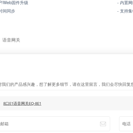
TP/Web
固件升级 -
内置网
自动时间同步 -
支持集
:
语音网关
言
对我们的产品感兴趣，想了解更多细节，请在这里留言，我们会尽快回复
:
8口E1语音网关EQ-8E1