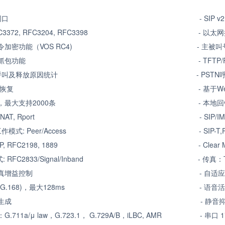
 2个千兆网口 -
SIP v2
-T,RFC3372, RFC3204, RFC3398 -
以太网
信令加密功能（
VOS RC4) -
主被叫
 内置网络抓包功能 -
TFTP/
继呼叫及释放原因统计 -
PSTN
恢复 -
基于
W
则，最大支持
2000
条 -
本地回
态
NAT, Rport -
SIP/I
工作模式
: Peer/Access -
SIP-T
TP/RTCP, RFC2198, 1889 -
Clear
式:
RFC2833/Signal/Inband -
传真：
 语音、传真增益控制 -
自适
(G.168)
，最大
128ms -
语音
 舒适噪声生成 -
静音
：
G.711a/
μ
law
，
G.723.1
，
G.729A/B
，
iLBC, AMR -
串口
1