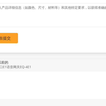
在提交
以前的
4口E1语音网关EQ-4E1