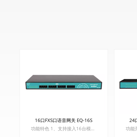
16口FXS口语音网关 EQ-16S
24
功能特色 1、支持接入16台模拟话机 2、支持G.711、G.729、G.723，G.726，ILBC，AMR等编码 3、支持语音、传真、POS终端接入 4、支持SIP TLS和SRTP加密功能，保障企业用户通信安全 5、多级用户权限访问管理