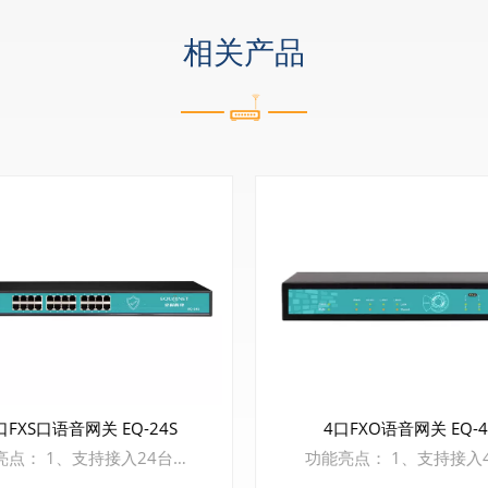
相关产品
4口FXO语音网关 EQ-
口FXS口语音网关 EQ-24S
功能亮点： 1、支持接入24台模拟话机 2、支持G.711、G.729、G.723，G.726，iLBC，AMR等编码 3、支持语音、传真和POS终端接入 4、支持SIP TLS和SRTP加密，保障企业通信安全 5、支持多级用户权限访问管理