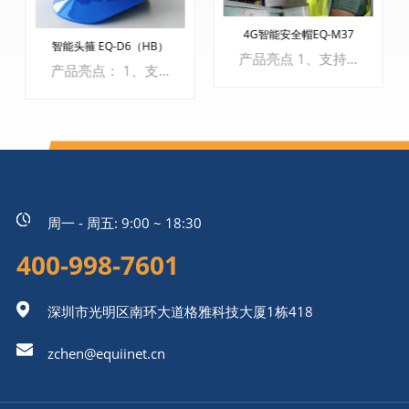
4G智能安全帽EQ-M37
智能头箍 EQ-D6（HB）
产品亮点 1、支持4G+ Wi-Fi两种联网模式 2、支持音视频实时通讯 3、支持定位+轨迹回放 4、支持一键拍照+录像 5、支持加装传感器，实现登高报警、近高压电报警等（选配） 6、支持人脸识别功能，一人一帽（选配）
产品亮点： 1、支持4G SIM卡+Wi-Fi网络连接模式； 2、支持实时音频和视频通信通话； 3、支持定位、跟踪播放、电子围栏； 4、支持人工智能语音助手、通过语音控制灯光开/关、一键通话和拍摄照片和视频等； 5、支持双TF卡，TF卡加密，使信息存储更加安全； 6、支持安装额外的传感器，实现超高报警、高压报警（可选）等。
周一 - 周五: 9:00 ~ 18:30
了解更多
400-998-7601
了解更多
深圳市光明区南环大道格雅科技大厦1栋418
zchen@equiinet.cn