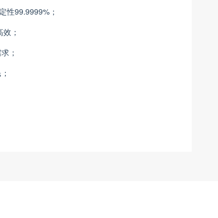
定性
99.9999%
；
高效；
需求；
民；