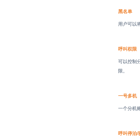
百兆IP话机 EQ-D21
黑名单
查看更多
用户可以
呼叫权限
可以控制
限。
一号多机
一个分机
呼叫停泊
/