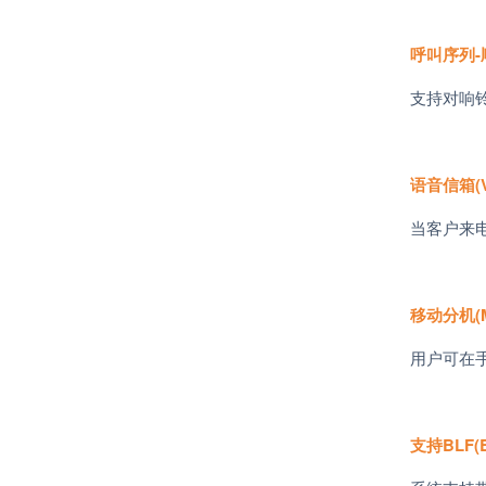
呼叫序列
-
支持对响
语音信箱
(
当客户来
移动分机
(
用户可在
支持
BLF(