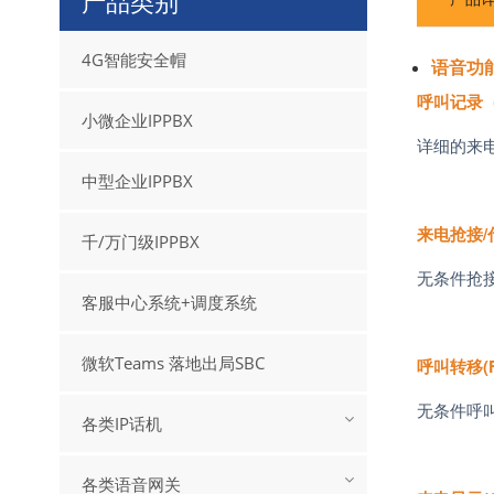
产品类别
4G智能安全帽
语音功
呼叫记录
小微企业IPPBX
详细的来
中型企业IPPBX
来电抢接
/
千/万门级IPPBX
无条件抢
客服中心系统+调度系统
微软Teams 落地出局SBC
呼叫转移
(
无条件呼
各类IP话机
各类语音网关