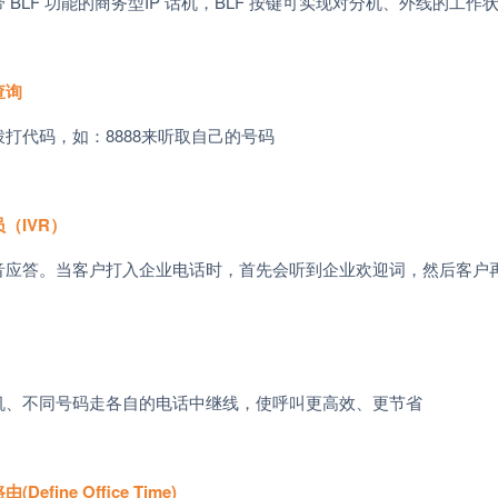
带
BLF
功能的商务型
IP
话机，
BLF
按键可实现对分机、外线的工作
查询
拨打代码，如：
8888
来听取自己的号码
员（
IVR
）
音应答。当客户打入企业电话时，首先会听到企业欢迎词，然后客户
机、不同号码走各自的电话中继线，使呼叫更高效、更节省
路由
(Define Office Time)