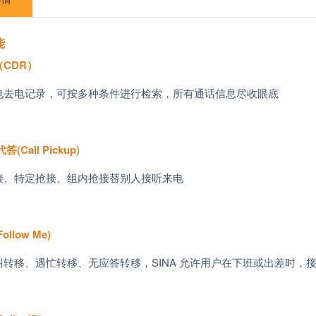
能
（
CDR
）
电去电记录，可按多种条件进行检索，所有通话信息尽收眼底
代答
(Call Pickup)
接、特定抢接、组内抢接替别人接听来电
Follow Me)
叫转移、遇忙转移、无应答转移，
SINA
允许用户在下班或出差时，