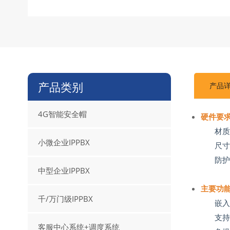
产品类别
产品
4G智能安全帽
硬件要
材
小微企业IPPBX
尺寸
防护
中型企业IPPBX
主要功
千/万门级IPPBX
嵌入
支
客服中心系统+调度系统