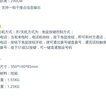
距离：≧
90CM
：支持一组干接点信息输出
明
关机方式：开
/
关机方式为：免提按键控制方式；
听电话：当有来电时，电话机响铃，按下免提按钮，即可和对方通话
打电话：按钮下免提按钮开机，便可通过拨号键盘拨号，通完话轻触
键拨号：按下
S1
或
S2
按键，可一键直通预设号码
寸
尺寸：35
0*190*85mm
装材料：纸箱
重：1.5
5KG
重：1.25
KG