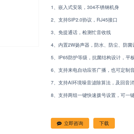
1
、嵌入式安装，
304
不锈钢机身
2
、支持
SIP2.0
协议，
RJ45
接口
3
、免提通话，检测忙音收线
4
、内置
2W
扬声器，防水、防尘、防菌
5
、
IP65防护等级，
抗菌结构设计，平
6
、支持来电自动应答广播，也可定制
7
、支持
AI
环境噪音滤除算法，及回音
8
、支持两组一键快速拨号设置，可一
立即咨询
下载