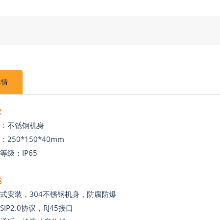
详情
求
质：不锈钢机身
：250*150*40mm
等级：IP65
能
式安装，304不锈钢机身，防腐防爆
持
SIP2.0
协议，
RJ45
接口