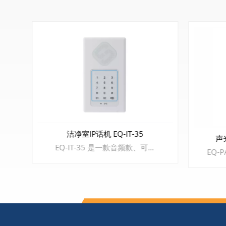
声光电
声光电工业话机EQ-PA-21L
EQ-PA-21L 广播话机，适用于港口码头、船舶、电厂、钢铁厂、铁路隧道、管廊，海上平台等行业。满足工业场所对高潮湿、高粉尘、高腐蚀性、高噪音、高低温差大等恶劣环境。 特色亮点 1、壁挂式安装，铝合金压铸外壳，防水防尘防爆满足IP66等级 2、支持SIP2.0协议，RJ45接口，支持不少于3路SIP注册 3、支持来电声光提醒，并自动开启广播对讲，检测忙音收线 4、支持内置2W扬声器，无外接喇叭时，可自动开启广播喊话 5、支持荧光加背光键盘，满足弱光情况下拨号需求