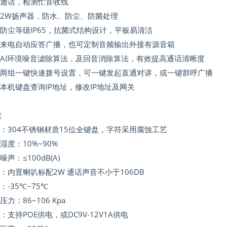
提通话，检测忙音收线
2
W扬声器，防水、防尘、防菌处理
水防尘等级
IP65，
抗菌式结构设计，平板易清洁
持来电自动应答广播，也可定制音频输出外接有源音箱
AI环境噪音滤除算法，及回音消除算法，有效提高通话清晰度
持两组一键快速拨号设置，可一键发起直通对讲，或一键群呼广播
持本机键盘查询
IP
地址，修改
IP
地址及网关
数
盘：
304
不锈钢材质
15
位全键盘，字符采用腐蚀工艺
对湿度：
10%~90%
噪声：≤
100dB(A)
叭：内置喇叭标配
2W
通话声音不小于
106DB
度：
-35
℃
~75
℃
气压力：
86~106 Kpa
源：支持
POE
供电，或
DC9V-12V1A
供电