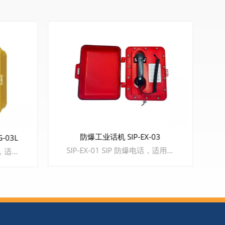
03
304不锈钢洁净室IP话机EQ-IT-13
SIP-EX-01 SIP 防爆电话，适用于化工厂，港口码头、船舶、电厂、钢铁厂、管廊，海上平台等行业，满足工业场所对易燃易爆，高潮湿高粉尘，高腐蚀性，高噪音，高低温差大等恶劣环境。 特色亮点： 1、壁挂式安装,铝合金压铸外壳,壁厚不小于5MM,防暴性强。 2、工业三防设计，防水防尘等级满足IP66。 3、防爆标志 Ex dbib lCT6 Gb/Ex tb ib lC T80'C Db。 4、支持 SIP2.0 协议,RJ45 接口,支持不少于三路 SIP 注册。 5、支持全键盘拨号或自动拨号，可设定三个自定义功能键。 6、内置 2W 喇叭,支持来电自动接通、并启动广播。
EO-IT-13 嵌入式洁净室专用三防电话，适用于洁净室的无尘车间、试验室、手术室等高洁净无菌环境；也同样适用于电梯轿厢、地铁站台、机场候机大厅等公共场所。 功能亮点 1、嵌入式安装，304不锈钢机身 2、支持SIP2.0协议，RJ45接口 3、免提通话，检测忙音收线 4、内置2W扬声器，防水、防尘、防菌设计 5、IP65防护等级，抗菌结构设计，平板式易清洁 6、支持来电自动应答广播，也可定制音频输出，外接有源音箱 7、支持AI环境噪音滤除算法，及回音消除算法，有效提高通话清晰度 8、支持两组一键快速拨号设置，可一键发起直通对讲，或一键群呼广播