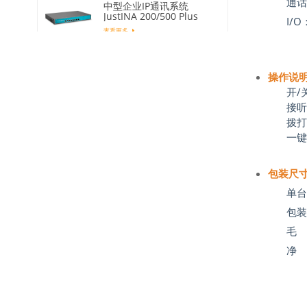
通话
中型企业IP通讯系统
JustINA 200/500 Plus
I/O
查看更多
千门以上IP通讯系统SINA-
1000 Plus
操作说
开
/
查看更多
接
拨
百兆IP话机 EQ-D21
一
查看更多
包装尺
单台
包
毛
净