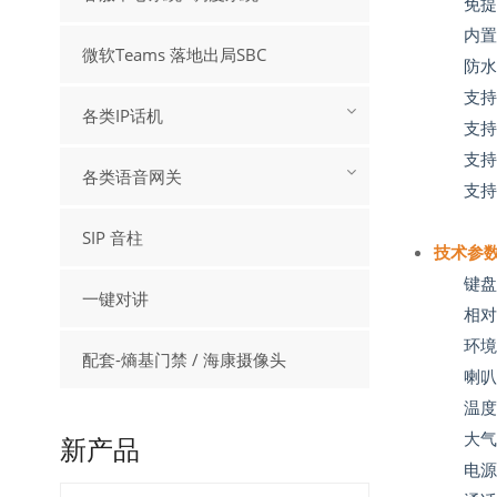
免
内置
微软Teams 落地出局SBC
防
支
各类IP话机
支持
支
各类语音网关
支
SIP 音柱
技术参
键
一键对讲
相
环境
配套-熵基门禁 / 海康摄像头
喇
温
大
新产品
电