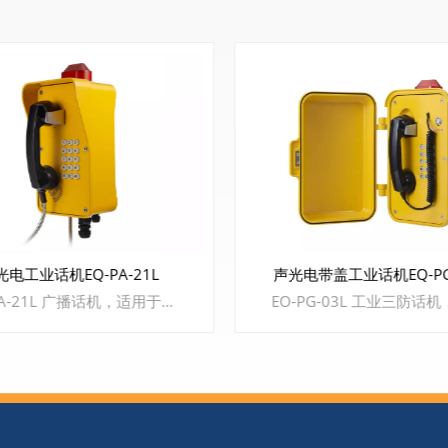
防爆工业话机 SIP-EX-
带盖工业话机EQ-PG-03L
EO-PG-03L 工业三防话机，适用于港口码头、船舶、电厂、钢铁厂、铁路隧道、管廊、海上平台等行业。满足工业场所对高潮湿、高粉尘、高腐蚀性、高噪音、高低温差大等恶劣环境。 特色亮点 1、壁挂式安装，铝合金压铸外壳，防水防尘防暴满足IP68等级 2、支持SIP2.0协议，RJ45接口，支持不少于3路SIP注册 3、内置5W喇叭，外配12V来电指示灯，电来声光提醒 4、支持设定来电自动应答，可广播或免提通话，检测忙音收线 5、支持音频输出接口，可外接有源音箱做广播 (定制)